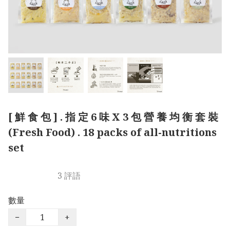
[ 鮮 食 包 ] . 指 定 6 味 X 3 包 營 養 均 衡 套 裝
(Fresh Food) . 18 packs of all-nutritions
set
3 評語
數量
−
+