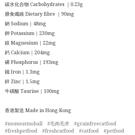
碳水化合物 Carbohydrates ｜0.23g

膳食纖維 Dietary fibre ｜90mg

鈉 Sodium｜48mg

鉀 Potassium｜230mg

鎂 Magnesium｜22mg

鈣 Calcium｜204mg

磷 Phosphorus｜193mg

鐵 Iron｜1.3mg

鋅 Zinc｜1.5mg

牛磺酸 Taurine｜100mg

香港製造 Made in Hong Kong
momeatmoball
毛肉毛求
grainfreecatfood
freshpetfood
freshcatfood
catfood
petfood