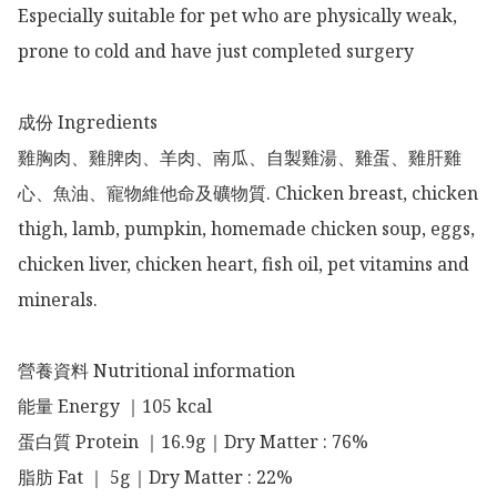
Especially suitable for pet who are physically weak, 
prone to cold and have just completed surgery

成份 Ingredients 

雞胸肉、雞脾肉、羊肉、南瓜、自製雞湯、雞蛋、雞肝雞
心、魚油、寵物維他命及礦物質. Chicken breast, chicken 
thigh, lamb, pumpkin, homemade chicken soup, eggs, 
chicken liver, chicken heart, fish oil, pet vitamins and 
minerals.

營養資料 Nutritional information

能量 Energy ｜105 kcal 

蛋白質 Protein ｜16.9g｜Dry Matter : 76%

脂肪 Fat ｜ 5g｜Dry Matter : 22%
